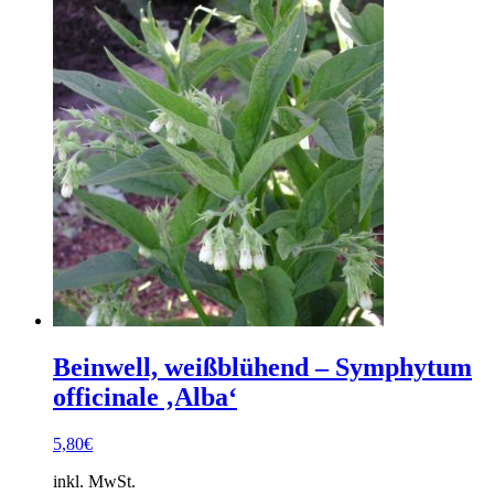
Beinwell, weißblühend – Symphytum
officinale ‚Alba‘
5,80
€
inkl. MwSt.