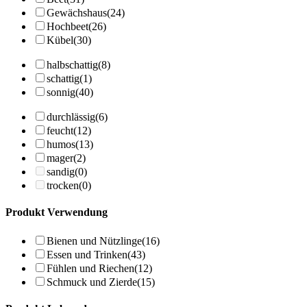
Gewächshaus
(24)
Hochbeet
(26)
Kübel
(30)
halbschattig
(8)
schattig
(1)
sonnig
(40)
durchlässig
(6)
feucht
(12)
humos
(13)
mager
(2)
sandig
(0)
trocken
(0)
Produkt Verwendung
Bienen und Nützlinge
(16)
Essen und Trinken
(43)
Fühlen und Riechen
(12)
Schmuck und Zierde
(15)