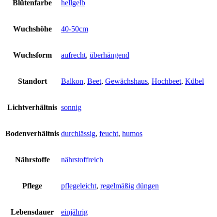
Blütenfarbe
hellgelb
Wuchshöhe
40-50cm
Wuchsform
aufrecht
,
überhängend
Standort
Balkon
,
Beet
,
Gewächshaus
,
Hochbeet
,
Kübel
Lichtverhältnis
sonnig
Bodenverhältnis
durchlässig
,
feucht
,
humos
Nährstoffe
nährstoffreich
Pflege
pflegeleicht
,
regelmäßig düngen
Lebensdauer
einjährig