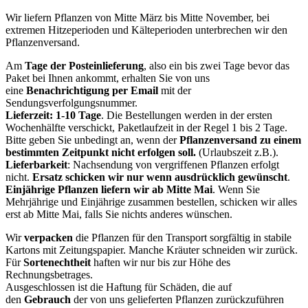
Wir liefern Pflanzen von Mitte März bis Mitte November, bei
extremen Hitzeperioden und Kälteperioden unterbrechen wir den
Pflanzenversand.
Am
Tage der Posteinlieferung
, also ein bis zwei Tage bevor das
Paket bei Ihnen ankommt, erhalten Sie von uns
eine
Benachrichtigung per Email
mit der
Sendungsverfolgungsnummer.
Lieferzeit: 1-10 Tage
. Die Bestellungen werden in der ersten
Wochenhälfte verschickt, Paketlaufzeit in der Regel 1 bis 2 Tage.
Bitte geben Sie unbedingt an, wenn der
Pflanzenversand zu einem
bestimmten Zeitpunkt nicht erfolgen soll.
(Urlaubszeit z.B.).
Lieferbarkeit
: Nachsendung von vergriffenen Pflanzen erfolgt
nicht.
Ersatz schicken wir nur wenn ausdrücklich gewünscht
.
Einjährige Pflanzen liefern wir ab Mitte Mai
. Wenn Sie
Mehrjährige und Einjährige zusammen bestellen, schicken wir alles
erst ab Mitte Mai, falls Sie nichts anderes wünschen.
Wir
verpacken
die Pflanzen für den Transport sorgfältig in stabile
Kartons mit Zeitungspapier. Manche Kräuter schneiden wir zurück.
Für
Sortenechtheit
haften wir nur bis zur Höhe des
Rechnungsbetrages.
Ausgeschlossen ist die Haftung für Schäden, die auf
den
Gebrauch
der von uns gelieferten Pflanzen zurückzuführen