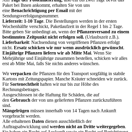
Paket bei Ihnen ankommt, erhalten Sie von uns
eine
Benachrichtigung per Email
mit der
Sendungsverfolgungsnummer.
Lieferzeit: 1-10 Tage
. Die Bestellungen werden in der ersten
Wochenhälfte verschickt, Paketlaufzeit in der Regel 1 bis 2 Tage.
Bitte geben Sie unbedingt an, wenn der
Pflanzenversand zu einem
bestimmten Zeitpunkt nicht erfolgen soll.
(Urlaubszeit z.B.).
Lieferbarkeit
: Nachsendung von vergriffenen Pflanzen erfolgt
nicht.
Ersatz schicken wir nur wenn ausdrücklich gewünscht
.
Einjährige Pflanzen liefern wir ab Mitte Mai
. Wenn Sie
Mehrjährige und Einjährige zusammen bestellen, schicken wir alles
erst ab Mitte Mai, falls Sie nichts anderes wünschen.
Wir
verpacken
die Pflanzen für den Transport sorgfältig in stabile
Kartons mit Zeitungspapier. Manche Kräuter schneiden wir zurück.
Für
Sortenechtheit
haften wir nur bis zur Höhe des
Rechnungsbetrages.
Ausgeschlossen ist die Haftung für Schäden, die auf
den
Gebrauch
der von uns gelieferten Pflanzen zurückzuführen
sind.
Mängelrügen
müssen innerhalb von 14 Tagen nach Ankunft
vorgebracht werden.
Alle erhaltenen
Daten
dienen ausschließlich der
Auftragsabwicklung und
werden
nicht an Dritte weitergegeben
.
Sie haben ein Recht auf Auskunft sowie ein Recht auf Berichtigung,