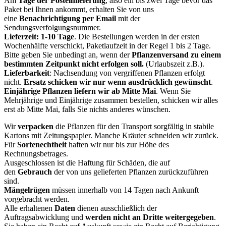
Am
Tage der Posteinlieferung
, also ein bis zwei Tage bevor das
Paket bei Ihnen ankommt, erhalten Sie von uns
eine
Benachrichtigung per Email
mit der
Sendungsverfolgungsnummer.
Lieferzeit: 1-10 Tage
. Die Bestellungen werden in der ersten
Wochenhälfte verschickt, Paketlaufzeit in der Regel 1 bis 2 Tage.
Bitte geben Sie unbedingt an, wenn der
Pflanzenversand zu einem
bestimmten Zeitpunkt nicht erfolgen soll.
(Urlaubszeit z.B.).
Lieferbarkeit
: Nachsendung von vergriffenen Pflanzen erfolgt
nicht.
Ersatz schicken wir nur wenn ausdrücklich gewünscht
.
Einjährige Pflanzen liefern wir ab Mitte Mai
. Wenn Sie
Mehrjährige und Einjährige zusammen bestellen, schicken wir alles
erst ab Mitte Mai, falls Sie nichts anderes wünschen.
Wir
verpacken
die Pflanzen für den Transport sorgfältig in stabile
Kartons mit Zeitungspapier. Manche Kräuter schneiden wir zurück.
Für
Sortenechtheit
haften wir nur bis zur Höhe des
Rechnungsbetrages.
Ausgeschlossen ist die Haftung für Schäden, die auf
den
Gebrauch
der von uns gelieferten Pflanzen zurückzuführen
sind.
Mängelrügen
müssen innerhalb von 14 Tagen nach Ankunft
vorgebracht werden.
Alle erhaltenen
Daten
dienen ausschließlich der
Auftragsabwicklung und
werden
nicht an Dritte weitergegeben
.