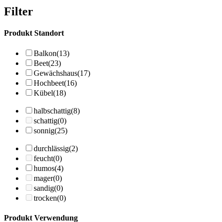
Filter
Produkt Standort
Balkon
(13)
Beet
(23)
Gewächshaus
(17)
Hochbeet
(16)
Kübel
(18)
halbschattig
(8)
schattig
(0)
sonnig
(25)
durchlässig
(2)
feucht
(0)
humos
(4)
mager
(0)
sandig
(0)
trocken
(0)
Produkt Verwendung