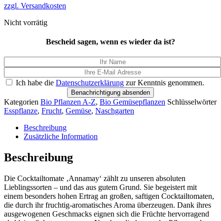
zzgl. Versandkosten
Nicht vorrätig
Bescheid sagen, wenn es wieder da ist?
Ich habe die
Datenschutzerklärung
zur Kenntnis genommen.
Benachrichtigung absenden
Kategorien
Bio Pflanzen A-Z
,
Bio Gemüsepflanzen
Schlüsselwörter
Esspflanze
,
Frucht
,
Gemüse
,
Naschgarten
Beschreibung
Zusätzliche Information
Beschreibung
Die Cocktailtomate ‚Annamay‘ zählt zu unseren absoluten
Lieblingssorten – und das aus gutem Grund. Sie begeistert mit
einem besonders hohen Ertrag an großen, saftigen Cocktailtomaten,
die durch ihr fruchtig-aromatisches Aroma überzeugen. Dank ihres
ausgewogenen Geschmacks eignen sich die Früchte hervorragend