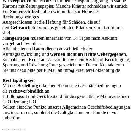
Wir
verpacken
die Pflanzen für den Transport sorgfältig in stabile
Kartons mit Zeitungspapier. Manche Kräuter schneiden wir zurück.
Für
Sortenechtheit
haften wir nur bis zur Höhe des
Rechnungsbetrages.
Ausgeschlossen ist die Haftung für Schäden, die auf
den
Gebrauch
der von uns gelieferten Pflanzen zurückzuführen
sind.
Mängelrügen
müssen innerhalb von 14 Tagen nach Ankunft
vorgebracht werden.
Alle erhaltenen
Daten
dienen ausschließlich der
Auftragsabwicklung und
werden
nicht an Dritte weitergegeben
.
Sie haben ein Recht auf Auskunft sowie ein Recht auf Berichtigung,
Sperrung und Löschung Ihrer gespeicherten Daten. Kontaktieren
Sie uns dazu bitte per E-Mail an info@kraeuterei-oldenburg.de
Rechtsgültigkeit
Mit der
Bestellung
erkennen Sie unsere Geschäftsbedingungen
als
rechtsverbindlich
an.
Erfüllungsort und Gerichtsstand für das gerichtliche Mahnverfahren
ist Oldenburg i. O.
Sollten einzelne Punkte unserer Allgemeinen Geschäftsbedingungen
unwirksam sein, so bleibt die Gültigkeit anderer Punkte davon
unberührt.