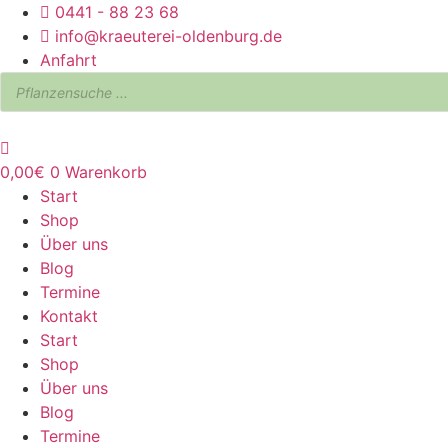
Zum
0441 - 88 23 68
Inhalt
info@kraeuterei-oldenburg.de
springen
Anfahrt
Products
search
0,00
€
0
Warenkorb
Start
Shop
Über uns
Blog
Termine
Kontakt
Start
Shop
Über uns
Blog
Termine