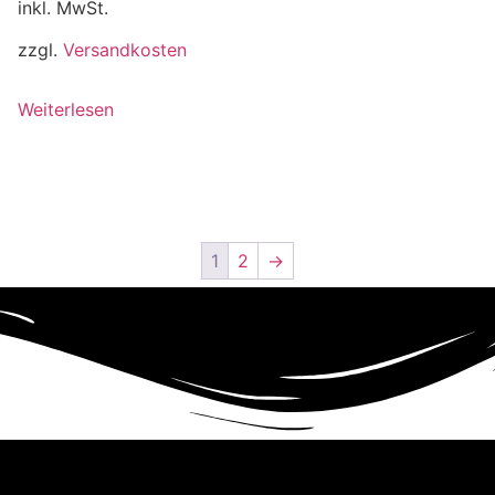
inkl. MwSt.
zzgl.
Versandkosten
Weiterlesen
1
2
→