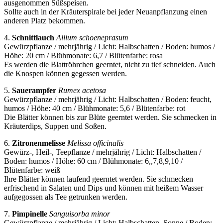
ausgenommen Süßspeisen.
Sollte auch in der Kräuterspirale bei jeder Neuanpflanzung einen
anderen Platz bekommen.
4.
Schnittlauch
Allium schoeneprasum
Gewürzpflanze / mehrjährig / Licht: Halbschatten / Boden: humos /
Höhe: 20 cm / Blühmonate: 6,7 / Blütenfarbe: rosa
Es werden die Blattröhrchen geerntet, nicht zu tief schneiden. Auch
die Knospen können gegessen werden.
5.
Sauerampfer
Rumex acetosa
Gewürzpflanze / mehrjährig / Licht: Halbschatten / Boden: feucht,
humos / Höhe: 40 cm / Blühmonate: 5,6 / Blütenfarbe: rot
Die Blätter können bis zur Blüte geerntet werden. Sie schmecken in
Kräuterdips, Suppen und Soßen.
6.
Zitronenmelisse
Melissa officinalis
Gewürz-, Heil-, Teepflanze / mehrjährig / Licht: Halbschatten /
Boden: humos / Höhe: 60 cm / Blühmonate: 6,,7,8,9,10 /
Blütenfarbe: weiß
Ihre Blätter können laufend geerntet werden. Sie schmecken
erfrischend in Salaten und Dips und können mit heißem Wasser
aufgegossen als Tee getrunken werden.
7.
Pimpinelle
Sanguisorba minor
Gewürzpflanze / mehrjährig / Licht: Halbschatten, Sonne / Boden: