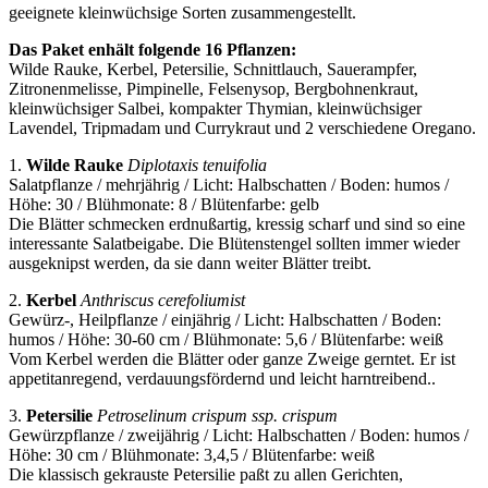
geeignete kleinwüchsige Sorten zusammengestellt.
Das Paket enhält folgende 16 Pflanzen:
Wilde Rauke, Kerbel, Petersilie, Schnittlauch, Sauerampfer,
Zitronenmelisse, Pimpinelle, Felsenysop, Bergbohnenkraut,
kleinwüchsiger Salbei, kompakter Thymian, kleinwüchsiger
Lavendel, Tripmadam und Currykraut und 2 verschiedene Oregano.
1.
Wilde Rauke
Diplotaxis tenuifolia
Salatpflanze / mehrjährig / Licht: Halbschatten / Boden: humos /
Höhe: 30 / Blühmonate: 8 / Blütenfarbe: gelb
Die Blätter schmecken erdnußartig, kressig scharf und sind so eine
interessante Salatbeigabe. Die Blütenstengel sollten immer wieder
ausgeknipst werden, da sie dann weiter Blätter treibt.
2.
Kerbel
Anthriscus cerefoliumist
Gewürz-, Heilpflanze / einjährig / Licht: Halbschatten / Boden:
humos / Höhe: 30-60 cm / Blühmonate: 5,6 / Blütenfarbe: weiß
Vom Kerbel werden die Blätter oder ganze Zweige gerntet. Er ist
appetitanregend, verdauungsfördernd und leicht harntreibend..
3.
Petersilie
Petroselinum crispum ssp. crispum
Gewürzpflanze / zweijährig / Licht: Halbschatten / Boden: humos /
Höhe: 30 cm / Blühmonate: 3,4,5 / Blütenfarbe: weiß
Die klassisch gekrauste Petersilie paßt zu allen Gerichten,