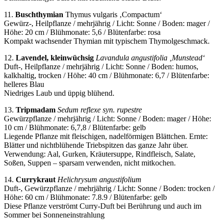
11.
Buschthymian
Thymus vulgaris ‚Compactum‘
Gewürz-, Heilpflanze / mehrjährig / Licht: Sonne / Boden: mager /
Höhe: 20 cm / Blühmonate: 5,6 / Blütenfarbe: rosa
Kompakt wachsender Thymian mit typischem Thymolgeschmack.
12.
Lavendel, kleinwüchsig
Lavandula angustifolia ‚Munstead‘
Duft-, Heilpflanze / mehrjährig / Licht: Sonne / Boden: humos,
kalkhaltig, trocken / Höhe: 40 cm / Blühmonate: 6,7 / Blütenfarbe:
helleres Blau
Niedriges Laub und üppig blühend.
13.
Tripmadam
Sedum reflexe syn. rupestre
Gewürzpflanze / mehrjährig / Licht: Sonne / Boden: mager / Höhe:
10 cm / Blühmonate: 6,7,8 / Blütenfarbe: gelb
Liegende Pflanze mit fleischigen, nadelförmigen Blättchen. Ernte:
Blätter und nichtblühende Triebspitzen das ganze Jahr über.
Verwendung: Aal, Gurken, Kräutersuppe, Rindfleisch, Salate,
Soßen, Suppen – sparsam verwenden, nicht mitkochen.
14.
Currykraut
Helichrysum angustifolium
Duft-, Gewürzpflanze / mehrjährig / Licht: Sonne / Boden: trocken /
Höhe: 60 cm / Blühmonate: 7.8.9 / Blütenfarbe: gelb
Diese Pflanze verströmt Curry-Duft bei Berührung und auch im
Sommer bei Sonneneinstrahlung