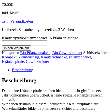
70,00
€
inkl. MwSt.
zzgl. Versandkosten
Lieferzeit:
Saisonbedingt derzeit ca. 3 Wochen
Kräuterspirale-Pflanzenpaket 16 Pflanzen Menge
In den Warenkorb
Kategorien
Bio Pflanzenpakete
,
Bio Gewürzkräuter
Schlüsselwörter
Kompakt
,
kleinwüchsig
,
Kräuterschnecke
,
Pflanzenpaket
,
Kräuterspirale
,
Gewürzkräuter
Beschreibung
Beschreibung
Damit eine Kräuterspirale erhalten bleibt und nicht gleich im ersten
Jahr vollkommen überwuchert, ist eine spezielle Pflanzenauswahl
sinnvoll.
Wir haben deshalb in diesem Sortiment für Kräuterspiralen auf
Wurzelausläufer bildende Pflanzen verzichtet und besonders