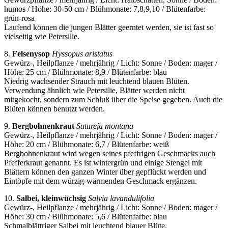
humos / Höhe: 30-50 cm / Blühmonate: 7,8,9,10 / Blütenfarbe:
grün-rosa
Laufend können die jungen Blätter geerntet werden, sie ist fast so
vielseitig wie Petersilie.
8.
Felsenysop
Hyssopus aristatus
Gewürz-, Heilpflanze / mehrjährig / Licht: Sonne / Boden: mager /
Höhe: 25 cm / Blühmonate: 8,9 / Blütenfarbe: blau
Niedrig wachsender Strauch mit leuchtend blauen Blüten.
Verwendung ähnlich wie Petersilie, Blätter werden nicht
mitgekocht, sondern zum Schluß über die Speise gegeben. Auch die
Blüten können benutzt werden.
9.
Bergbohnenkraut
Satureja montana
Gewürz-, Heilpflanze / mehrjährig / Licht: Sonne / Boden: mager /
Höhe: 20 cm / Blühmonate: 6,7 / Blütenfarbe: weiß
Bergbohnenkraut wird wegen seines pfeffrigen Geschmacks auch
Pfefferkraut genannt. Es ist wintergrün und einige Stengel mit
Blättern können den ganzen Winter über gepflückt werden und
Eintöpfe mit dem würzig-wärmenden Geschmack ergänzen.
10.
Salbei, kleinwüchsig
Salvia lavandulifolia
Gewürz-, Heilpflanze / mehrjährig / Licht: Sonne / Boden: mager /
Höhe: 30 cm / Blühmonate: 5,6 / Blütenfarbe: blau
Schmalblättriger Salbei mit leuchtend blauer Blüte.