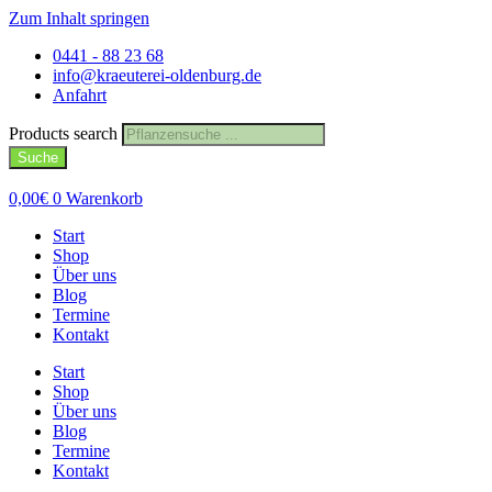
Zum Inhalt springen
0441 - 88 23 68
info@kraeuterei-oldenburg.de
Anfahrt
Products search
Suche
0,00
€
0
Warenkorb
Start
Shop
Über uns
Blog
Termine
Kontakt
Start
Shop
Über uns
Blog
Termine
Kontakt