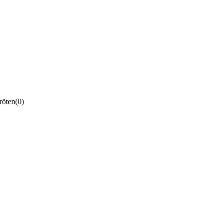
röten
(0)