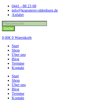
Zum
0441 - 88 23 68
Inhalt
info@kraeuterei-oldenburg.de
springen
Anfahrt
Products
search
Suche
0,00
€
0
Warenkorb
Start
Shop
Über uns
Blog
Termine
Kontakt
Start
Shop
Über uns
Blog
Termine
Kontakt