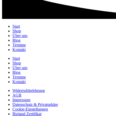
Start
Shop
Über uns
Blog
Termine
Kontakt
Start
Shop
Über uns
Blog
Termine
Kontakt
Widerrufsbelehrung
AGB
Impressum
Datenschutz & Privatsphäre
Cookie-Einstellungen
Bioland Zertifikat