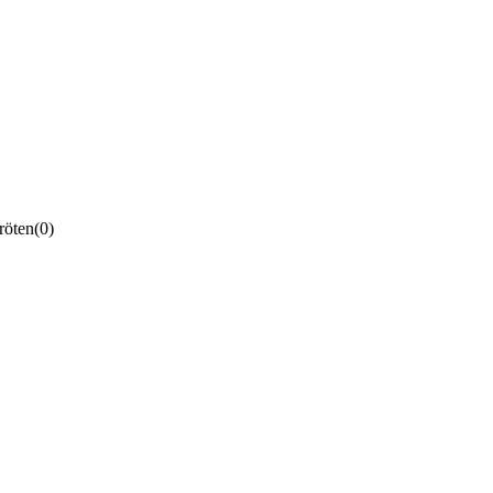
röten
(0)