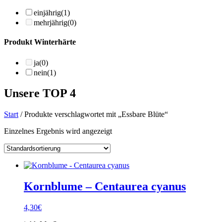
einjährig
(1)
mehrjährig
(0)
Produkt Winterhärte
ja
(0)
nein
(1)
Unsere TOP 4
Start
/ Produkte verschlagwortet mit „Essbare Blüte“
Einzelnes Ergebnis wird angezeigt
Kornblume – Centaurea cyanus
4,30
€