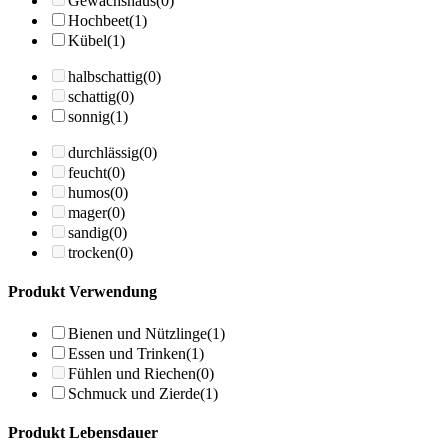
Gewächshaus
(0)
Hochbeet
(1)
Kübel
(1)
halbschattig
(0)
schattig
(0)
sonnig
(1)
durchlässig
(0)
feucht
(0)
humos
(0)
mager
(0)
sandig
(0)
trocken
(0)
Produkt Verwendung
Bienen und Nützlinge
(1)
Essen und Trinken
(1)
Fühlen und Riechen
(0)
Schmuck und Zierde
(1)
Produkt Lebensdauer