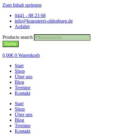
Zum Inhalt springen
0441 - 88 23 68
info@kraeuterei-oldenburg.de
Anfahrt
Products search
Suche
0,00
€
0
Warenkorb
Start
Shop
Über uns
Blog
Termine
Kontakt
Start
Shop
Über uns
Blog
Termine
Kontakt