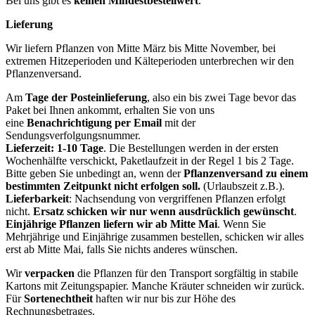
Bei uns gibt es
keinen Mindestbestellwert
.
Lieferung
Wir liefern Pflanzen von Mitte März bis Mitte November, bei
extremen Hitzeperioden und Kälteperioden unterbrechen wir den
Pflanzenversand.
Am
Tage der Posteinlieferung
, also ein bis zwei Tage bevor das
Paket bei Ihnen ankommt, erhalten Sie von uns
eine
Benachrichtigung per Email
mit der
Sendungsverfolgungsnummer.
Lieferzeit: 1-10 Tage
. Die Bestellungen werden in der ersten
Wochenhälfte verschickt, Paketlaufzeit in der Regel 1 bis 2 Tage.
Bitte geben Sie unbedingt an, wenn der
Pflanzenversand zu einem
bestimmten Zeitpunkt nicht erfolgen soll.
(Urlaubszeit z.B.).
Lieferbarkeit
: Nachsendung von vergriffenen Pflanzen erfolgt
nicht.
Ersatz schicken wir nur wenn ausdrücklich gewünscht
.
Einjährige Pflanzen liefern wir ab Mitte Mai
. Wenn Sie
Mehrjährige und Einjährige zusammen bestellen, schicken wir alles
erst ab Mitte Mai, falls Sie nichts anderes wünschen.
Wir
verpacken
die Pflanzen für den Transport sorgfältig in stabile
Kartons mit Zeitungspapier. Manche Kräuter schneiden wir zurück.
Für
Sortenechtheit
haften wir nur bis zur Höhe des
Rechnungsbetrages.