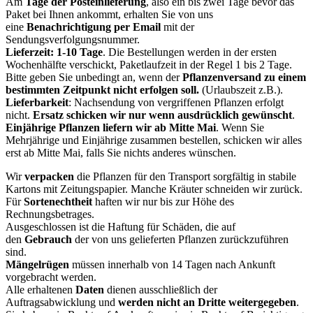
Am
Tage der Posteinlieferung
, also ein bis zwei Tage bevor das
Paket bei Ihnen ankommt, erhalten Sie von uns
eine
Benachrichtigung per Email
mit der
Sendungsverfolgungsnummer.
Lieferzeit: 1-10 Tage
. Die Bestellungen werden in der ersten
Wochenhälfte verschickt, Paketlaufzeit in der Regel 1 bis 2 Tage.
Bitte geben Sie unbedingt an, wenn der
Pflanzenversand zu einem
bestimmten Zeitpunkt nicht erfolgen soll.
(Urlaubszeit z.B.).
Lieferbarkeit
: Nachsendung von vergriffenen Pflanzen erfolgt
nicht.
Ersatz schicken wir nur wenn ausdrücklich gewünscht
.
Einjährige Pflanzen liefern wir ab Mitte Mai
. Wenn Sie
Mehrjährige und Einjährige zusammen bestellen, schicken wir alles
erst ab Mitte Mai, falls Sie nichts anderes wünschen.
Wir
verpacken
die Pflanzen für den Transport sorgfältig in stabile
Kartons mit Zeitungspapier. Manche Kräuter schneiden wir zurück.
Für
Sortenechtheit
haften wir nur bis zur Höhe des
Rechnungsbetrages.
Ausgeschlossen ist die Haftung für Schäden, die auf
den
Gebrauch
der von uns gelieferten Pflanzen zurückzuführen
sind.
Mängelrügen
müssen innerhalb von 14 Tagen nach Ankunft
vorgebracht werden.
Alle erhaltenen
Daten
dienen ausschließlich der
Auftragsabwicklung und
werden
nicht an Dritte weitergegeben
.