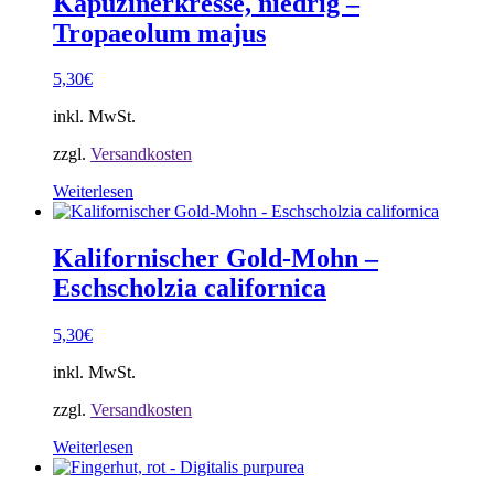
Kapuzinerkresse, niedrig –
Tropaeolum majus
5,30
€
inkl. MwSt.
zzgl.
Versandkosten
Weiterlesen
Kalifornischer Gold-Mohn –
Eschscholzia californica
5,30
€
inkl. MwSt.
zzgl.
Versandkosten
Weiterlesen