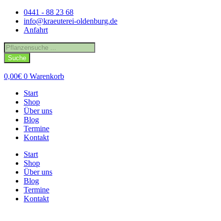
Zum
0441 - 88 23 68
Inhalt
info@kraeuterei-oldenburg.de
springen
Anfahrt
Products
search
Suche
0,00
€
0
Warenkorb
Start
Shop
Über uns
Blog
Termine
Kontakt
Start
Shop
Über uns
Blog
Termine
Kontakt