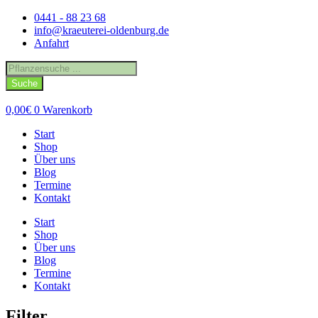
Zum
0441 - 88 23 68
Inhalt
info@kraeuterei-oldenburg.de
springen
Anfahrt
Products
search
Suche
0,00
€
0
Warenkorb
Start
Shop
Über uns
Blog
Termine
Kontakt
Start
Shop
Über uns
Blog
Termine
Kontakt
Filter