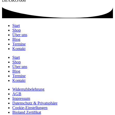
DE-ÖKO-006
Start
Shop
Über uns
Blog
Termine
Kontakt
Start
Shop
Über uns
Blog
Termine
Kontakt
Widerrufsbelehrung
AGB
Impressum
Datenschutz & Privatsphäre
Cookie-Einstellungen
Bioland Zertifikat