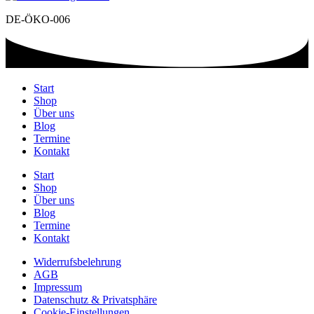
DE-ÖKO-006
Start
Shop
Über uns
Blog
Termine
Kontakt
Start
Shop
Über uns
Blog
Termine
Kontakt
Widerrufsbelehrung
AGB
Impressum
Datenschutz & Privatsphäre
Cookie-Einstellungen