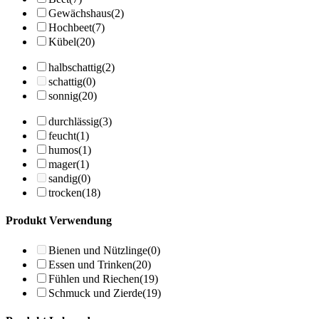
Gewächshaus
(2)
Hochbeet
(7)
Kübel
(20)
halbschattig
(2)
schattig
(0)
sonnig
(20)
durchlässig
(3)
feucht
(1)
humos
(1)
mager
(1)
sandig
(0)
trocken
(18)
Produkt Verwendung
Bienen und Nützlinge
(0)
Essen und Trinken
(20)
Fühlen und Riechen
(19)
Schmuck und Zierde
(19)