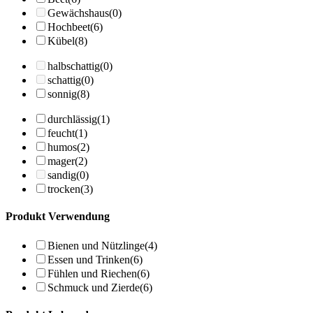
Gewächshaus
(0)
Hochbeet
(6)
Kübel
(8)
halbschattig
(0)
schattig
(0)
sonnig
(8)
durchlässig
(1)
feucht
(1)
humos
(2)
mager
(2)
sandig
(0)
trocken
(3)
Produkt Verwendung
Bienen und Nützlinge
(4)
Essen und Trinken
(6)
Fühlen und Riechen
(6)
Schmuck und Zierde
(6)