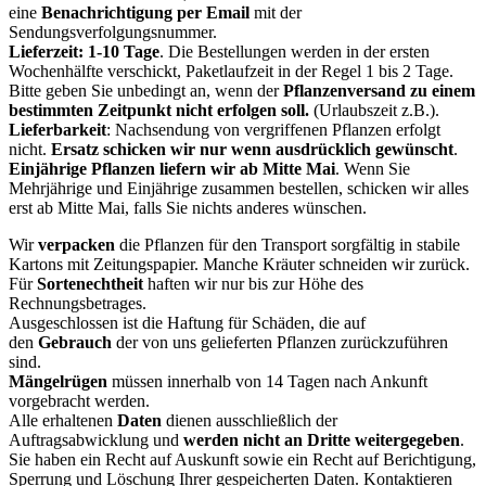
eine
Benachrichtigung per Email
mit der
Sendungsverfolgungsnummer.
Lieferzeit: 1-10 Tage
. Die Bestellungen werden in der ersten
Wochenhälfte verschickt, Paketlaufzeit in der Regel 1 bis 2 Tage.
Bitte geben Sie unbedingt an, wenn der
Pflanzenversand zu einem
bestimmten Zeitpunkt nicht erfolgen soll.
(Urlaubszeit z.B.).
Lieferbarkeit
: Nachsendung von vergriffenen Pflanzen erfolgt
nicht.
Ersatz schicken wir nur wenn ausdrücklich gewünscht
.
Einjährige Pflanzen liefern wir ab Mitte Mai
. Wenn Sie
Mehrjährige und Einjährige zusammen bestellen, schicken wir alles
erst ab Mitte Mai, falls Sie nichts anderes wünschen.
Wir
verpacken
die Pflanzen für den Transport sorgfältig in stabile
Kartons mit Zeitungspapier. Manche Kräuter schneiden wir zurück.
Für
Sortenechtheit
haften wir nur bis zur Höhe des
Rechnungsbetrages.
Ausgeschlossen ist die Haftung für Schäden, die auf
den
Gebrauch
der von uns gelieferten Pflanzen zurückzuführen
sind.
Mängelrügen
müssen innerhalb von 14 Tagen nach Ankunft
vorgebracht werden.
Alle erhaltenen
Daten
dienen ausschließlich der
Auftragsabwicklung und
werden
nicht an Dritte weitergegeben
.
Sie haben ein Recht auf Auskunft sowie ein Recht auf Berichtigung,
Sperrung und Löschung Ihrer gespeicherten Daten. Kontaktieren