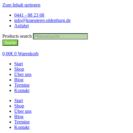
Zum Inhalt springen
0441 - 88 23 68
info@kraeuterei-oldenburg.de
Anfahrt
Products search
Suche
0,00
€
0
Warenkorb
Start
Shop
Über uns
Blog
Termine
Kontakt
Start
Shop
Über uns
Blog
Termine
Kontakt