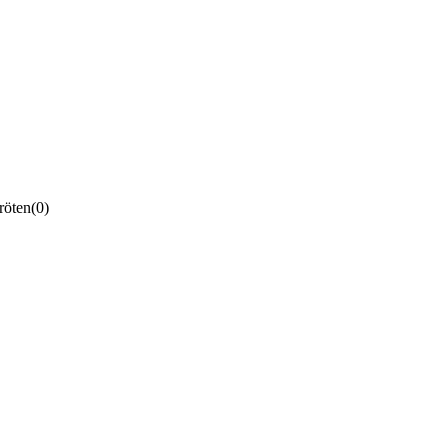
röten
(0)