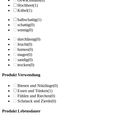
Gewächshaus
(0)
Hochbeet
(1)
Kübel
(1)
halbschattig
(1)
schattig
(0)
sonnig
(0)
durchlässig
(0)
feucht
(0)
humos
(0)
mager
(0)
sandig
(0)
trocken
(0)
Produkt Verwendung
Bienen und Nützlinge
(0)
Essen und Trinken
(1)
Fühlen und Riechen
(0)
Schmuck und Zierde
(0)
Produkt Lebensdauer