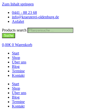
Zum Inhalt springen
0441 - 88 23 68
info@kraeuterei-oldenburg.de
Anfahrt
Products search
Suche
0,00
€
0
Warenkorb
Start
Shop
Über uns
Blog
Termine
Kontakt
Start
Shop
Über uns
Blog
Termine
Kontakt