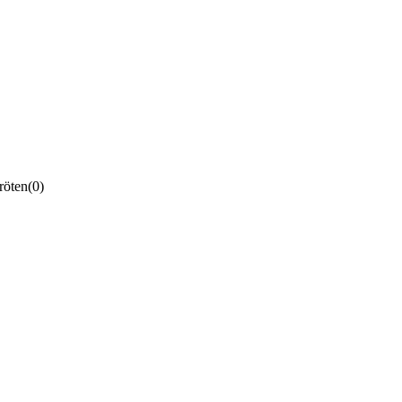
röten
(0)