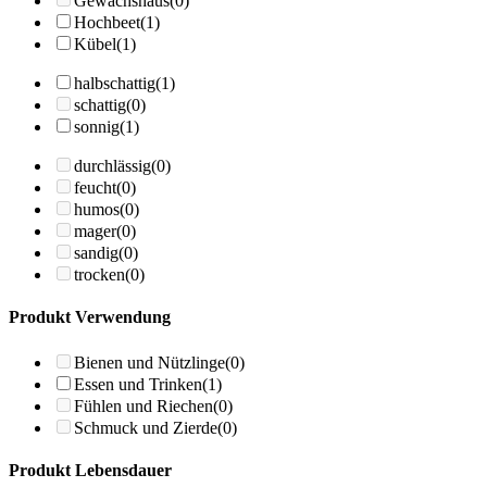
Gewächshaus
(0)
Hochbeet
(1)
Kübel
(1)
halbschattig
(1)
schattig
(0)
sonnig
(1)
durchlässig
(0)
feucht
(0)
humos
(0)
mager
(0)
sandig
(0)
trocken
(0)
Produkt Verwendung
Bienen und Nützlinge
(0)
Essen und Trinken
(1)
Fühlen und Riechen
(0)
Schmuck und Zierde
(0)
Produkt Lebensdauer