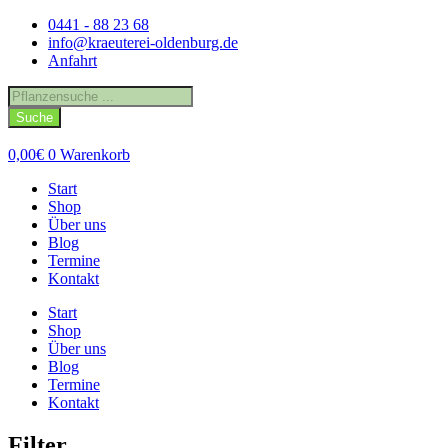
Zum
0441 - 88 23 68
Inhalt
info@kraeuterei-oldenburg.de
springen
Anfahrt
Products
search
Suche
0,00
€
0
Warenkorb
Start
Shop
Über uns
Blog
Termine
Kontakt
Start
Shop
Über uns
Blog
Termine
Kontakt
Filter