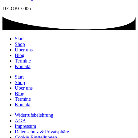
DE-ÖKO-006
Start
Shop
Über uns
Blog
Termine
Kontakt
Start
Shop
Über uns
Blog
Termine
Kontakt
Widerrufsbelehrung
AGB
Impressum
Datenschutz & Privatsphäre
Cookie-Einstellungen