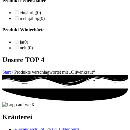
Produkt Lebensdauer
einjährig
(0)
mehrjährig
(0)
Produkt Winterhärte
ja
(0)
nein
(0)
Unsere TOP 4
Start
/ Produkte verschlagwortet mit „Olivenkraut“
Kräuterei
Alexanderstr. 29, 26121 Oldenburg