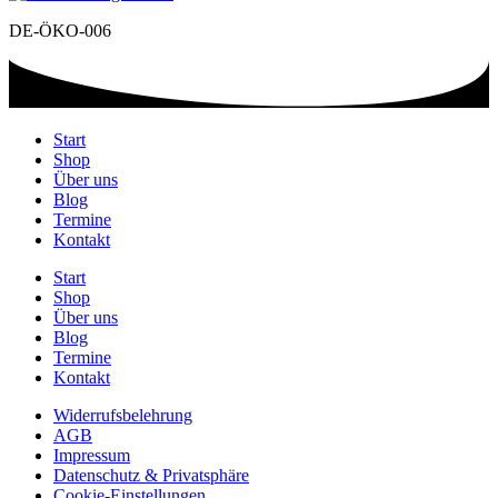
DE-ÖKO-006
Start
Shop
Über uns
Blog
Termine
Kontakt
Start
Shop
Über uns
Blog
Termine
Kontakt
Widerrufsbelehrung
AGB
Impressum
Datenschutz & Privatsphäre
Cookie-Einstellungen