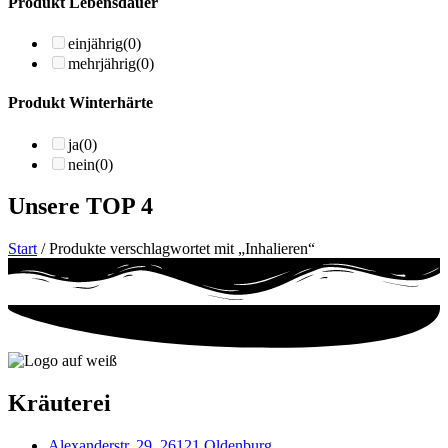
Produkt Lebensdauer
einjährig
(0)
mehrjährig
(0)
Produkt Winterhärte
ja
(0)
nein
(0)
Unsere TOP 4
Start
/ Produkte verschlagwortet mit „Inhalieren“
Kräuterei
Alexanderstr. 29, 26121 Oldenburg