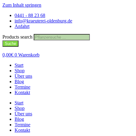
Zum Inhalt springen
0441 - 88 23 68
info@kraeuterei-oldenburg.de
Anfahrt
Products search
Suche
0,00
€
0
Warenkorb
Start
Shop
Über uns
Blog
Termine
Kontakt
Start
Shop
Über uns
Blog
Termine
Kontakt