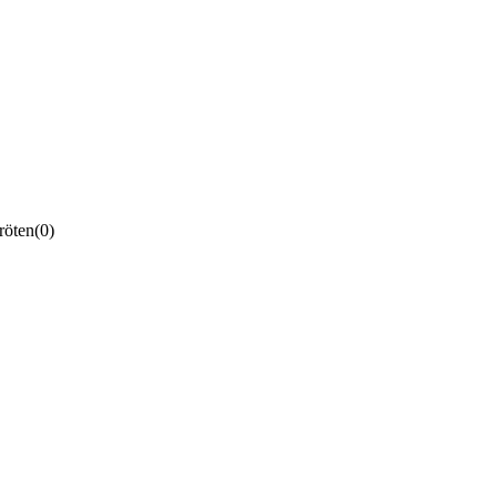
röten
(0)