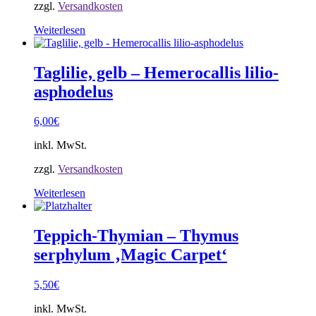
zzgl.
Versandkosten
Weiterlesen
Taglilie, gelb – Hemerocallis lilio-
asphodelus
6,00
€
inkl. MwSt.
zzgl.
Versandkosten
Weiterlesen
Teppich-Thymian – Thymus
serphylum ‚Magic Carpet‘
5,50
€
inkl. MwSt.