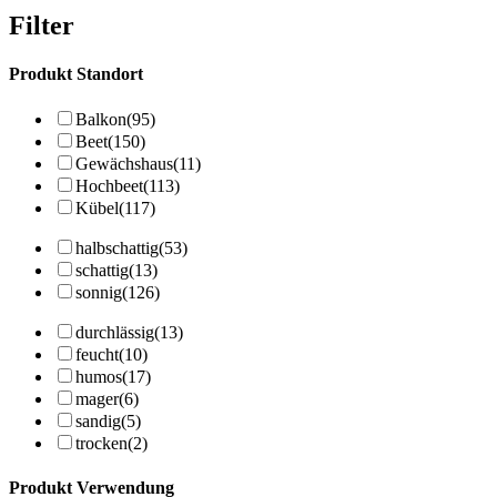
Filter
Produkt Standort
Balkon
(95)
Beet
(150)
Gewächshaus
(11)
Hochbeet
(113)
Kübel
(117)
halbschattig
(53)
schattig
(13)
sonnig
(126)
durchlässig
(13)
feucht
(10)
humos
(17)
mager
(6)
sandig
(5)
trocken
(2)
Produkt Verwendung