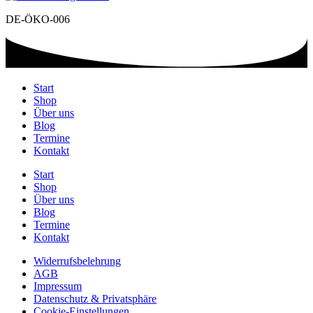
DE-ÖKO-006
Start
Shop
Über uns
Blog
Termine
Kontakt
Start
Shop
Über uns
Blog
Termine
Kontakt
Widerrufsbelehrung
AGB
Impressum
Datenschutz & Privatsphäre
Cookie-Einstellungen