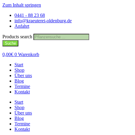
Zum Inhalt springen
0441 - 88 23 68
info@kraeuterei-oldenburg.de
Anfahrt
Products search
Suche
0,00
€
0
Warenkorb
Start
Shop
Über uns
Blog
Termine
Kontakt
Start
Shop
Über uns
Blog
Termine
Kontakt