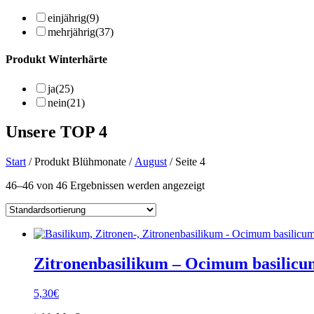
einjährig
(9)
mehrjährig
(37)
Produkt Winterhärte
ja
(25)
nein
(21)
Unsere TOP 4
Start
/ Produkt Blühmonate /
August
/ Seite 4
46–46 von 46 Ergebnissen werden angezeigt
Zitronenbasilikum – Ocimum basilicu
5,30
€