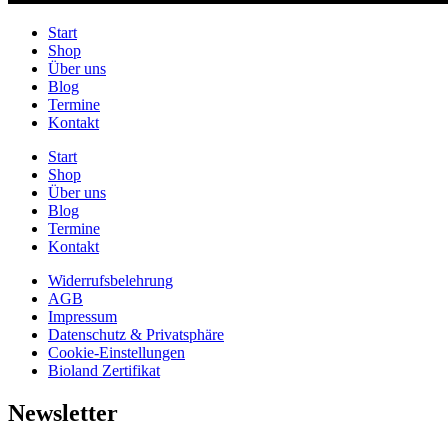
Start
Shop
Über uns
Blog
Termine
Kontakt
Start
Shop
Über uns
Blog
Termine
Kontakt
Widerrufsbelehrung
AGB
Impressum
Datenschutz & Privatsphäre
Cookie-Einstellungen
Bioland Zertifikat
Newsletter