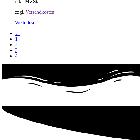
inkl. MwSt.
zzgl.
Versandkosten
Weiterlesen
←
1
2
3
4