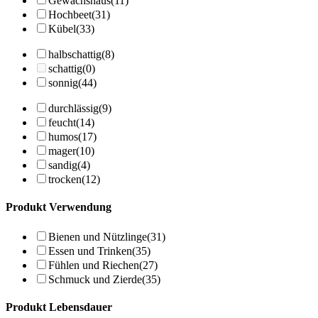
Gewächshaus
(11)
Hochbeet
(31)
Kübel
(33)
halbschattig
(8)
schattig
(0)
sonnig
(44)
durchlässig
(9)
feucht
(14)
humos
(17)
mager
(10)
sandig
(4)
trocken
(12)
Produkt Verwendung
Bienen und Nützlinge
(31)
Essen und Trinken
(35)
Fühlen und Riechen
(27)
Schmuck und Zierde
(35)
Produkt Lebensdauer