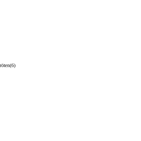
röten
(6)